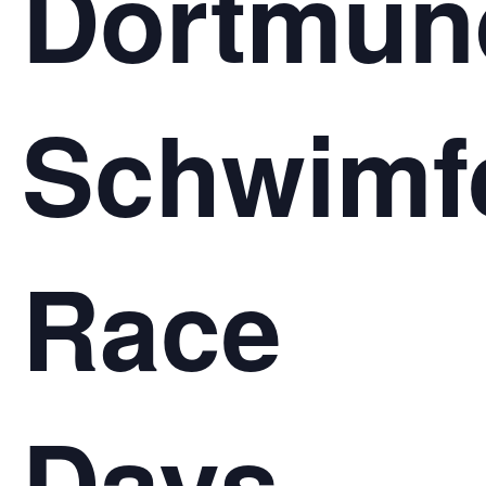
Dortmun
Schwimf
Race
Days