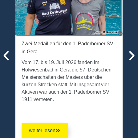
Zwei Medaillen für den 1. Paderborner SV
PSV
in Gera
Im 
vom 
Vom 17. bis 19. Juli 2026 fanden im
bis 
Hofwiesenbad in Gera die 57. Deutschen
In a
Meisterschaften der Masters über die
See
kurzen Strecken statt. Mit insgesamt vier
17. 
Aktiven war auch der 1. Paderborner SV
1911 vertreten.
weiter lesen