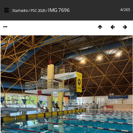
IMG 7696
4/265
Startseite
/
PSC 2026
/