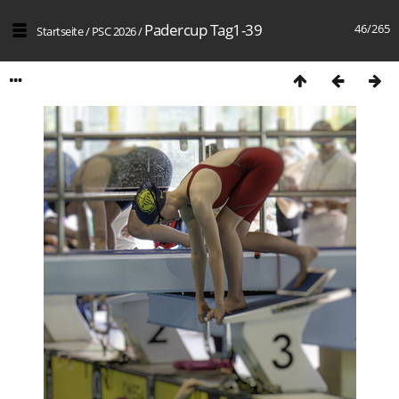
Padercup Tag1-39
46/265
Startseite
/
PSC 2026
/