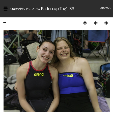
Padercup Tag1-33
40/265
Startseite
/
PSC 2026
/