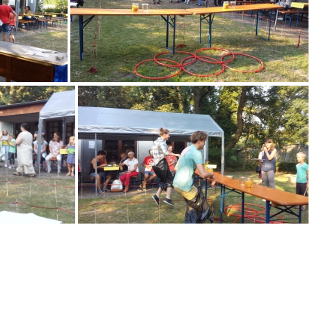
20160910 172853
56
20160910 175610