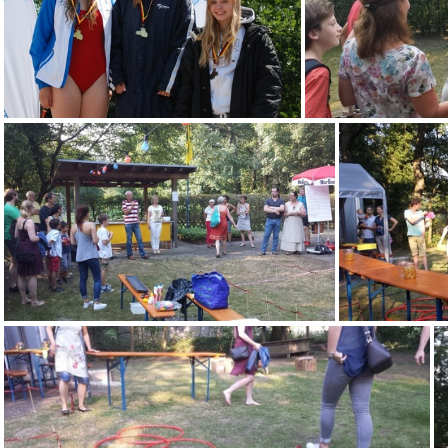
DSC 0134
201
20160910 174101