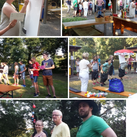
60910 172407
20160910 172819
20160910 174127
20160910 1755